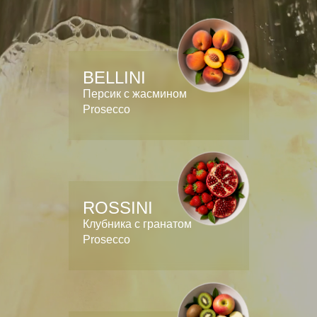
BELLINI
Персик с жасмином
Prosecco
ROSSINI
Клубника с гранатом
Prosecco